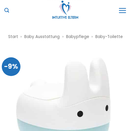
Zum
Inhalt
springen
Start
»
Baby Ausstattung
»
Babypflege
»
Baby-Toilette
-9%