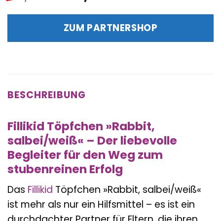
Preis
Preis
war:
ist:
ZUM PARTNERSHOP
24,90 €
22,99 €.
BESCHREIBUNG
Fillikid Töpfchen »Rabbit,
salbei/weiß« – Der liebevolle
Begleiter für den Weg zum
stubenreinen Erfolg
Das
Fillikid
Töpfchen »Rabbit, salbei/weiß«
ist mehr als nur ein Hilfsmittel – es ist ein
durchdachter Partner für Eltern, die ihren