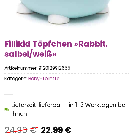
Fillikid Töpfchen »Rabbit,
salbei/weiß«
Artikelnummer:
9120129912655
Kategorie:
Baby-Toilette
Lieferzeit: lieferbar – in 1-3 Werktagen bei
Ihnen
Ursprünglicher
Aktueller
24,90
€
22,99
€