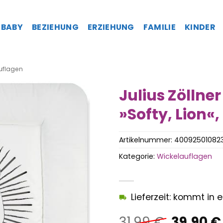
BABY
BEZIEHUNG
ERZIEHUNG
FAMILIE
KINDER
uflagen
Julius Zöllne
»Softy, Lion
Artikelnummer:
40092501082
Kategorie:
Wickelauflagen
Lieferzeit: kommt in
Ursprün
31,99
€
39,90
€