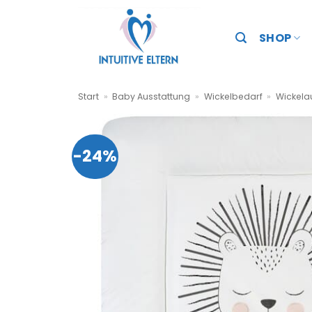
Zum
Inhalt
SHOP
springen
Start
»
Baby Ausstattung
»
Wickelbedarf
»
Wickela
-24%