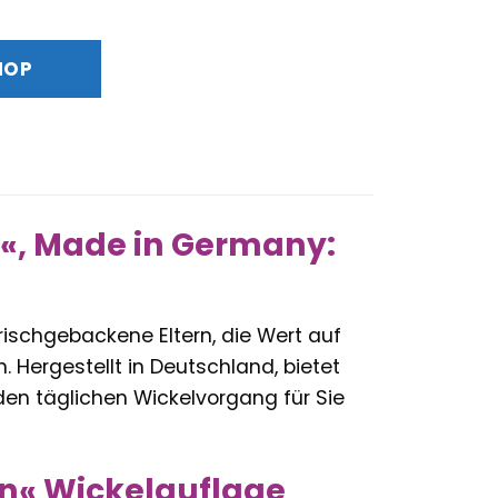
Preis
ist:
HOP
39,90 €.
on«, Made in Germany:
 frischgebackene Eltern, die Wert auf
. Hergestellt in Deutschland, bietet
en täglichen Wickelvorgang für Sie
ion« Wickelauflage