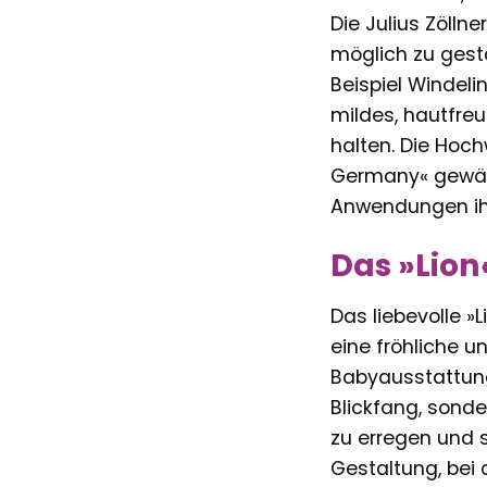
Die Julius Zöllne
möglich zu gesta
Beispiel Windeli
mildes, hautfre
halten. Die Hoch
Germany« gewähr
Anwendungen ihre
Das »Lion
Das liebevolle »L
eine fröhliche u
Babyausstattung 
Blickfang, sond
zu erregen und s
Gestaltung, bei 