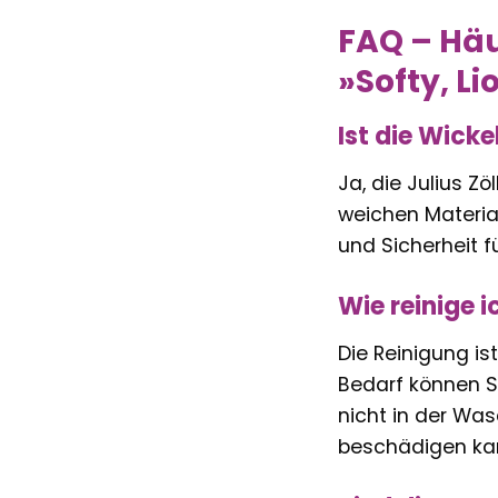
FAQ – Häu
»Softy, L
Ist die Wick
Ja, die Julius Zö
weichen Materia
und Sicherheit f
Wie reinige 
Die Reinigung i
Bedarf können Si
nicht in der Wa
beschädigen ka