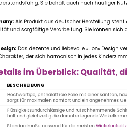
derstandsfähig. Sie behält auch nach häufiger Nut
.
many:
Als Produkt aus deutscher Herstellung steht d
ität und sorgfältige Verarbeitung. Sie können sich
Design:
Das dezente und liebevolle »Lion« Design ver
arakter, der sich harmonisch in jedes Kinderzimme
tails im Überblick: Qualität, d
BESCHREIBUNG
Hochwertige, phthalatfreie Folie mit einer sanften, h
sorgt für maximalen Komfort und ein angenehmes Gef
Flüssigkeitsundurchlässige und rutschhemmende Schicht
hält und gleichzeitig die darunterliegende Wickelkom
Standardmaße passend für die meisten
Wickelaufsät