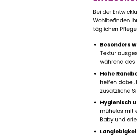
Bei der Entwickl
Wohlbefinden Ihr
täglichen Pflege
Besonders w
Textur ausgest
während des W
Hohe Randbe
helfen dabei,
zusätzliche S
Hygienisch un
mühelos mit e
Baby und erlei
Langlebigkei