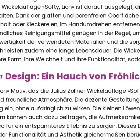
r Wickelauflage »Softy, Lion« ist darauf ausgelegt, 
lten. Dank der glatten und porenfreien Oberfläche 
nhalt oder Kleckereien, im Handumdrehen entfernen.
undliches Reinigungsmittel genügen in der Regel, u
wertigkeit der verwendeten Materialien und die sor
leisten zudem eine lange Lebensdauer. Die Wickel
 Form, ihre Weichheit und ihre Funktionalität, so
« Design: Ein Hauch von Fröhli
ion« Motiv, das die Julius Zöllner Wickelauflage »Softy
nd freundliche Atmosphäre. Die dezente Gestaltung
ein, ohne aufdringlich zu wirken. Die kleinen Löwenf
ern können auch dazu beitragen, die Aufmerksamke
o für ein entspannteres Erlebnis zu sorgen. Dieses 
der Funktionalität und Ästhetik gleichermaßen berü