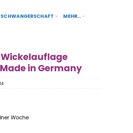
SCHWANGERSCHAFT
MEHR…
r Wickelauflage
«, Made in Germany
34
 einer Woche
glicher
Aktueller