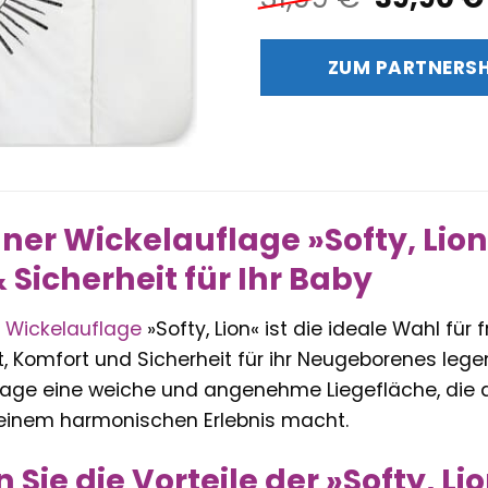
Preis
war:
ZUM PARTNERS
31,99 €
llner Wickelauflage »Softy, Li
 Sicherheit für Ihr Baby
Wickelauflage
»Softy, Lion« ist die ideale Wahl für
, Komfort und Sicherheit für ihr Neugeborenes legen
lage eine weiche und angenehme Liegefläche, die d
einem harmonischen Erlebnis macht.
 Sie die Vorteile der »Softy, L