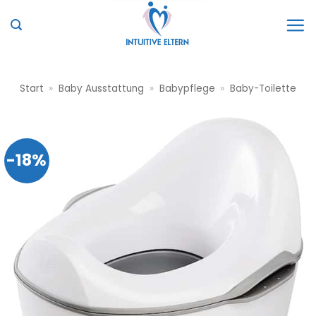
Zum
Inhalt
springen
Start
»
Baby Ausstattung
»
Babypflege
»
Baby-Toilette
-18%