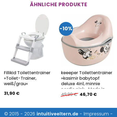
ÄHNLICHE PRODUKTE
-10%
Fillikid Toilettentrainer
keeeper Toilettentrainer
»Toilet-Trainer,
»kasimir babytopf
weiß/grau«
deluxe 4in1, minnie
nordic pink«, Made in
31,90
€
Ursprünglicher
Aktueller
49,99
€
46,70
€
Europe, FSC® – schützt
Preis
Preis
Wald – weltweit
war:
ist:
49,99 €
46,70 €.
© 2015 - 2026
intuitiveeltern.de
-
Impressum
-