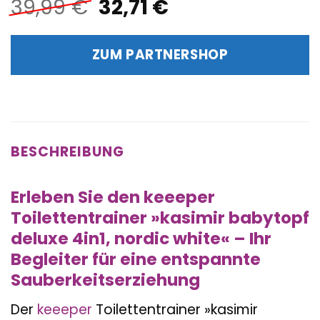
Ursprünglicher
Aktueller
39,99
€
32,71
€
Preis
Preis
war:
ist:
ZUM PARTNERSHOP
39,99 €
32,71 €.
BESCHREIBUNG
Erleben Sie den keeeper
Toilettentrainer »kasimir babytopf
deluxe 4in1, nordic white« – Ihr
Begleiter für eine entspannte
Sauberkeitserziehung
Der
keeeper
Toilettentrainer »kasimir