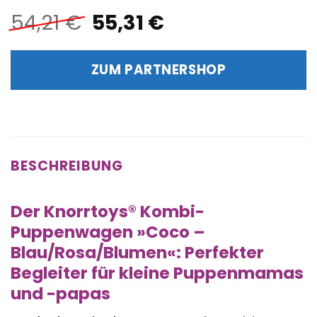
Ursprünglicher
Aktueller
54,21
€
55,31
€
Preis
Preis
war:
ist:
ZUM PARTNERSHOP
54,21 €
55,31 €.
BESCHREIBUNG
Der Knorrtoys® Kombi-
Puppenwagen »Coco –
Blau/Rosa/Blumen«: Perfekter
Begleiter für kleine Puppenmamas
und -papas