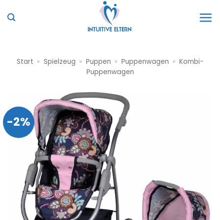
Zum
Inhalt
springen
Start
»
Spielzeug
»
Puppen
»
Puppenwagen
»
Kombi-
Puppenwagen
-2%