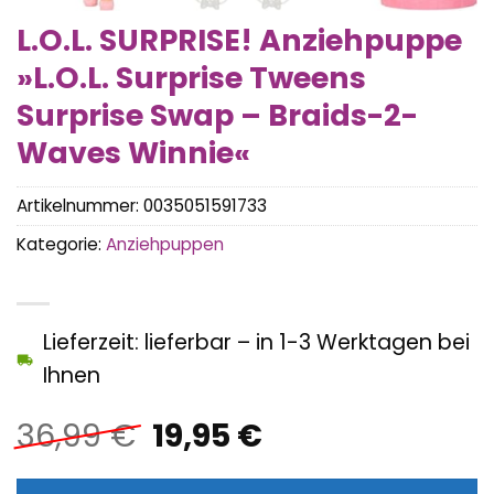
L.O.L. SURPRISE! Anziehpuppe
»L.O.L. Surprise Tweens
Surprise Swap – Braids-2-
Waves Winnie«
Artikelnummer:
0035051591733
Kategorie:
Anziehpuppen
Lieferzeit: lieferbar – in 1-3 Werktagen bei
Ihnen
Ursprünglicher
Aktueller
36,99
€
19,95
€
Preis
Preis