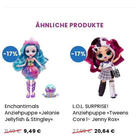
ÄHNLICHE PRODUKTE
-17%
-17%
Enchantimals
L.O.L. SURPRISE!
Anziehpuppe »Jelanie
Anziehpuppe »Tweens
Jellyfish & Stingley«
Core l- Jenny Rox«
Ursprünglicher
Aktueller
Ursprünglicher
Aktueller
11,49
€
9,49
€
27,99
€
20,64
€
Preis
Preis
Preis
Preis