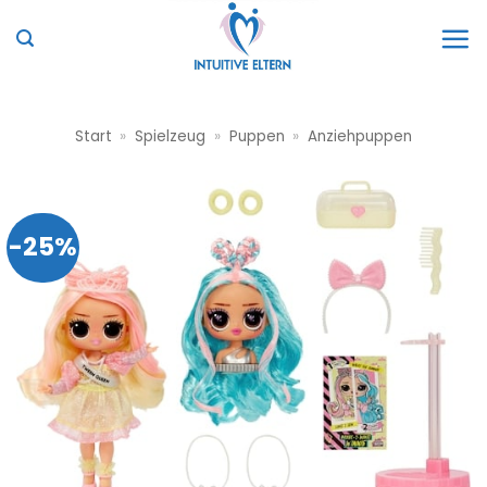
Zum
Inhalt
springen
Start
»
Spielzeug
»
Puppen
»
Anziehpuppen
-25%