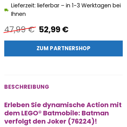
Lieferzeit: lieferbar – in 1-3 Werktagen bei
Ihnen
Ursprünglicher
Aktueller
47,99
€
52,99
€
Preis
Preis
war:
ist:
ZUM PARTNERSHOP
47,99 €
52,99 €.
BESCHREIBUNG
Erleben Sie dynamische Action mit
dem LEGO® Batmobile: Batman
verfolgt den Joker (76224)!