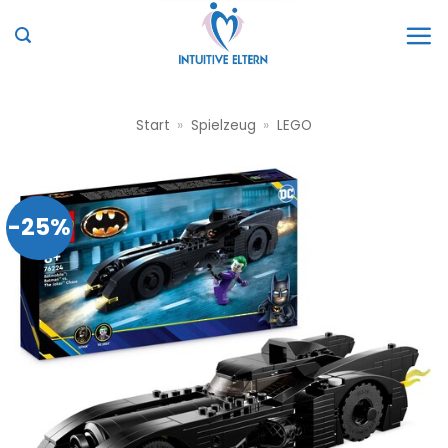
Zum
Inhalt
springen
Start
»
Spielzeug
»
LEGO
-25%