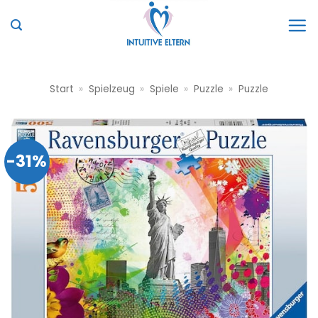
Zum
Inhalt
springen
Start
»
Spielzeug
»
Spiele
»
Puzzle
»
Puzzle
-31%