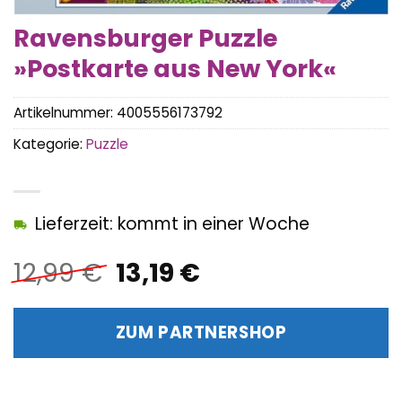
Ravensburger Puzzle
»Postkarte aus New York«
Artikelnummer:
4005556173792
Kategorie:
Puzzle
Lieferzeit: kommt in einer Woche
Ursprünglicher
Aktueller
12,99
€
13,19
€
Preis
Preis
war:
ist:
ZUM PARTNERSHOP
12,99 €
13,19 €.