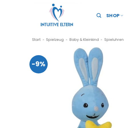
Zum
Inhalt
SHOP
springen
Start
»
Spielzeug
»
Baby & Kleinkind
»
Spieluhren
-9%