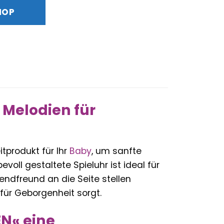
ist:
HOP
€
19,99 €.
 Melodien für
tprodukt für Ihr
Baby
, um sanfte
voll gestaltete Spieluhr ist ideal für
ndfreund an die Seite stellen
ür Geborgenheit sorgt.
N« eine