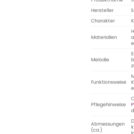
Hersteller
S
Charakter
K
H
Materialien
a
e
E
Melodie
b
z
M
Funktionsweise
K
e
O
Pflegehinweise
P
d
D
Abmessungen
k
(ca.)
l