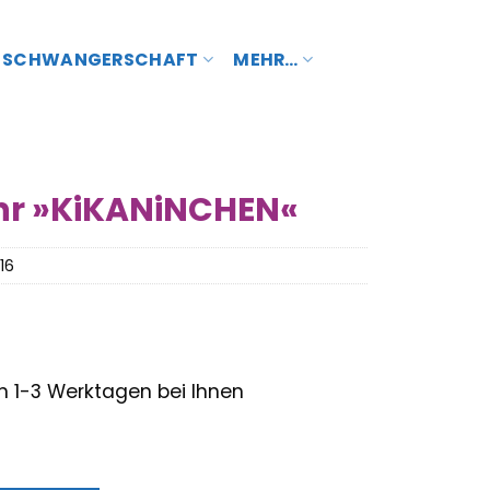
SCHWANGERSCHAFT
MEHR…
hr »KiKANiNCHEN«
16
– in 1-3 Werktagen bei Ihnen
nglicher
Aktueller
Preis