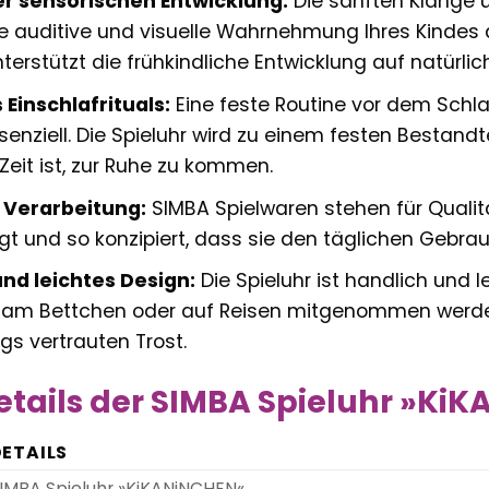
r sensorischen Entwicklung:
Die sanften Klänge 
ie auditive und visuelle Wahrnehmung Ihres Kinde
terstützt die frühkindliche Entwicklung auf natürlic
Einschlafrituals:
Eine feste Routine vor dem Schl
senziell. Die Spieluhr wird zu einem festen Bestandt
Zeit ist, zur Ruhe zu kommen.
 Verarbeitung:
SIMBA Spielwaren stehen für Qualität
gt und so konzipiert, dass sie den täglichen Gebrauc
d leichtes Design:
Die Spieluhr ist handlich und 
, am Bettchen oder auf Reisen mitgenommen werden 
s vertrauten Trost.
tails der SIMBA Spieluhr »Ki
ETAILS
IMBA Spieluhr »KiKANiNCHEN«