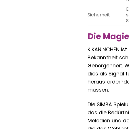
E
Sicherheit
s
S
Die Magie
KiKANiNCHEN ist 
Bekanntheit sch
Geborgenheit. We
dies als Signal f
herausfordernde
müssen.
Die SIMBA Spielu
das die Bedürfni
Melodien und das
die das Wohlbefin