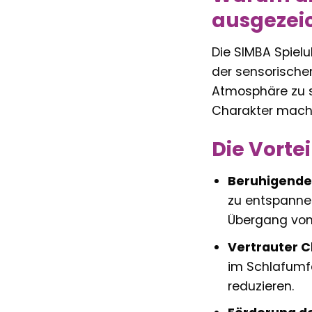
ausgezeic
Die SIMBA Spielu
der sensorischen
Atmosphäre zu s
Charakter macht
Die Vorte
Beruhigende
zu entspannen
Übergang vom
Vertrauter C
im Schlafumfe
reduzieren.