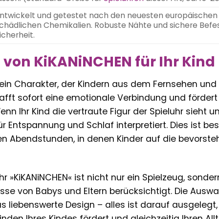
ntwickelt und getestet nach den neuesten europäischen Si
chädlichen Chemikalien. Robuste Nähte und sichere Befes
icherheit.
 von KiKANiNCHEN für Ihr Kind
ein Charakter, der Kindern aus dem Fernsehen und B
afft sofort eine emotionale Verbindung und fördert
nn Ihr Kind die vertraute Figur der Spieluhr sieht u
ür Entspannung und Schlaf interpretiert. Dies ist be
n Abendstunden, in denen Kinder auf die bevorst
hr »KiKANiNCHEN« ist nicht nur ein Spielzeug, sonde
sse von Babys und Eltern berücksichtigt. Die Auswah
 liebenswerte Design – alles ist darauf ausgelegt, 
den Ihres Kindes fördert und gleichzeitig Ihren Allt