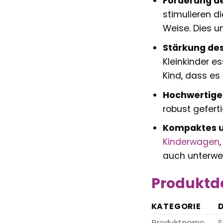
Förderung de
stimulieren d
Weise. Dies un
Stärkung des 
Kleinkinder es
Kind, dass es 
Hochwertige
robust geferti
Kompaktes un
Kinderwagen
auch unterweg
Produktde
KATEGORIE
D
Produktname
S