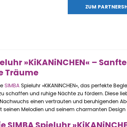
war:
ZUM PARTNERS
20,99 
eluhr »KiKANiNCHEN« – Sanfte
he Träume
ie
SIMBA
Spieluhr »KiKANiNCHEN«, das perfekte Beglei
zu schaffen und ruhige Nächte zu fördern. Diese liebe
em Nachwuchs einen vertrauten und beruhigenden Abe
t seinen Melodien und seinem charmanten Design f
e SIMBA Spieluhr »KiKANiNCHE