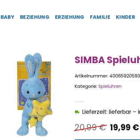
BABY
BEZIEHUNG
ERZIEHUNG
FAMILIE
KINDER
SIMBA Spielu
Artikelnummer:
40065920593
Kategorie:
Spieluhren
Lieferzeit: lieferbar 
Ursprü
20,99
€
19,99
€
Preis