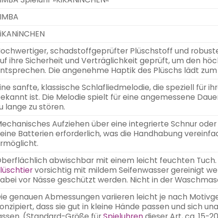
IMBA
iKANiNCHEN
ochwertiger, schadstoffgeprüfter Plüschstoff und robuste
uf ihre Sicherheit und Verträglichkeit geprüft, um den h
ntsprechen. Die angenehme Haptik des Plüschs lädt zum K
ine sanfte, klassische Schlafliedmelodie, die speziell für 
ekannt ist. Die Melodie spielt für eine angemessene Daue
u lange zu stören.
echanisches Aufziehen über eine integrierte Schnur od
eine Batterien erforderlich, was die Handhabung vereinfa
rmöglicht.
berflächlich abwischbar mit einem leicht feuchten Tuch.
lüschtier
vorsichtig mit mildem Seifenwasser gereinigt 
abei vor Nässe geschützt werden. Nicht in der Waschmas
ie genauen Abmessungen variieren leicht je nach Motivge
onzipiert, dass sie gut in kleine Hände passen und sich u
assen. (Standard-Größe für
Spieluhren
dieser Art, ca. 15-2