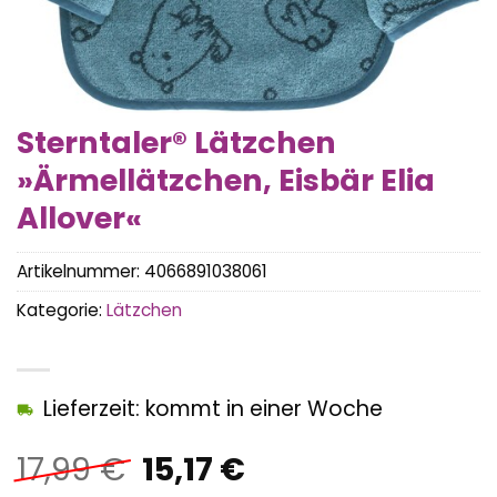
Sterntaler® Lätzchen
»Ärmellätzchen, Eisbär Elia
Allover«
Artikelnummer:
4066891038061
Kategorie:
Lätzchen
Lieferzeit: kommt in einer Woche
Ursprünglicher
Aktueller
17,99
€
15,17
€