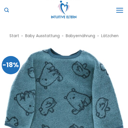
Zum
Inhalt
springen
Start
»
Baby Ausstattung
»
Babyernährung
»
Lätzchen
-18%