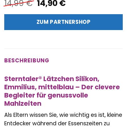
Ursprünglicher
Aktueller
14,99
€
14,90
€
Preis
Preis
war:
ist:
ZUM PARTNERSHOP
14,99 €
14,90 €.
BESCHREIBUNG
Sterntaler® Lätzchen Silikon,
Emmilius, mittelblau – Der clevere
Begleiter für genussvolle
Mahlzeiten
Als Eltern wissen Sie, wie wichtig es ist, kleine
Entdecker während der Essenszeiten zu