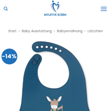
Zum
Inhalt
springen
Start
»
Baby Ausstattung
»
Babyernährung
»
Lätzchen
-14%