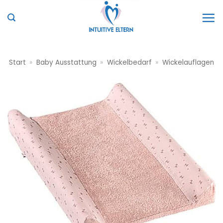
Zum
Inhalt
springen
Start
»
Baby Ausstattung
»
Wickelbedarf
»
Wickelauflagen