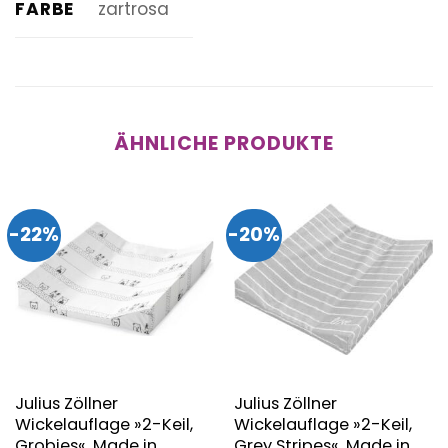
FARBE
zartrosa
ÄHNLICHE PRODUKTE
-22%
-20%
Julius Zöllner
Julius Zöllner
Wickelauflage »2-Keil,
Wickelauflage »2-Keil,
Grobies«, Made in
Grey Stripes«, Made in