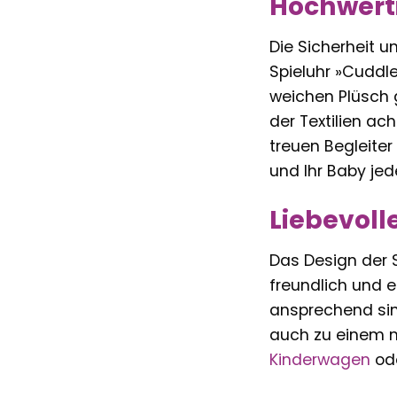
Hochwerti
Die Sicherheit u
Spieluhr »Cuddle
weichen Plüsch 
der Textilien ac
treuen Begleiter 
und Ihr Baby jede
Liebevoll
Das Design der S
freundlich und e
ansprechend sind
auch zu einem ni
Kinderwagen
ode