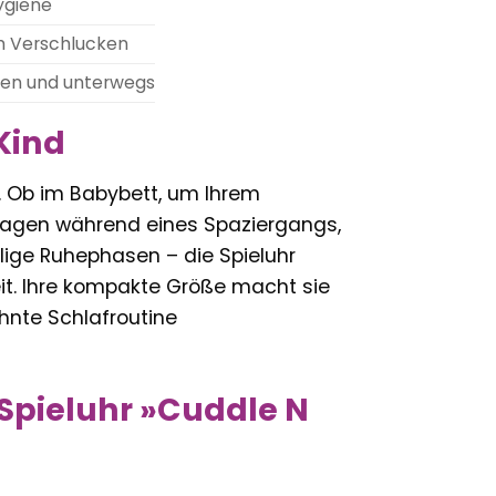
ygiene
um Verschlucken
gen und unterwegs
 Kind
er. Ob im Babybett, um Ihrem
rwagen während eines Spaziergangs,
ige Ruhephasen – die Spieluhr
it. Ihre kompakte Größe macht sie
hnte Schlafroutine
 Spieluhr »Cuddle N