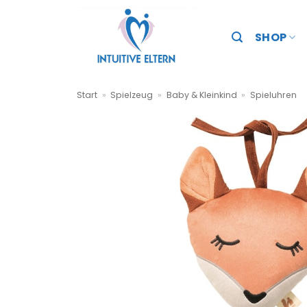
Zum
Inhalt
SHOP
springen
Start
»
Spielzeug
»
Baby & Kleinkind
»
Spieluhren