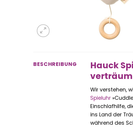
Hauck Spi
BESCHREIBUNG
verträumt
Wir verstehen, w
Spieluhr
»Cuddle N
Einschlafhilfe, d
ins Land der Trä
während des Sch