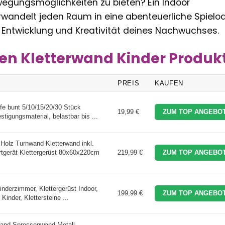
gungsmöglichkeiten zu bieten? Ein Indoor
rwandelt jeden Raum in eine abenteuerliche Spielo
e Entwicklung und Kreativität deines Nachwuchses.
ten Kletterwand Kinder Produk
PREIS
KAUFEN
fe bunt 5/10/15/20/30 Stück
19,99 €
ZUM TOP ANGEBOT
stigungsmaterial, belastbar bis ...
lz Turnwand Kletterwand inkl.
tgerät Klettergerüst 80x60x220cm
219,99 €
ZUM TOP ANGEBOT
nderzimmer, Klettergerüst Indoor,
199,99 €
ZUM TOP ANGEBOT
r Kinder, Klettersteine ...
and Sprossenwand Metall,