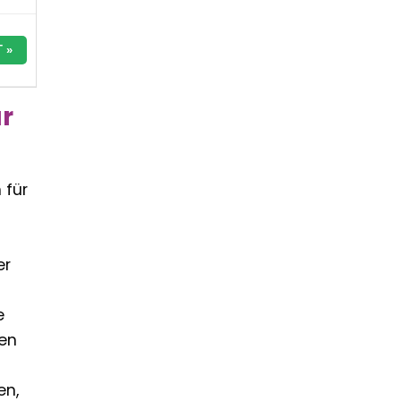
 »
r
 für
er
e
gen
en,