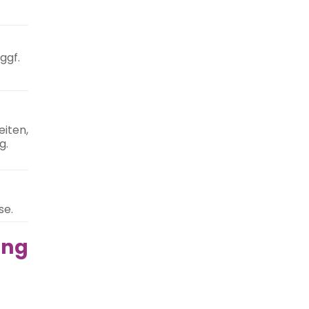
ggf.
iten,
g.
se.
ung