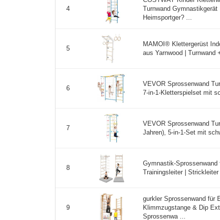
Turnwand Gymnastikgerät 
4
Heimsportger? ...
MAMOI® Klettergerüst Ind
5
aus Yarnwood | Turnwand + 
VEVOR Sprossenwand Turnwa
6
7-in-1-Kletterspielset mit s
VEVOR Sprossenwand Turnw
7
Jahren), 5-in-1-Set mit sch
Gymnastik-Sprossenwand f
8
Trainingsleiter | Strickleiter
gurkler Sprossenwand für E
Klimmzugstange & Dip Exte
9
Sprossenwa ...