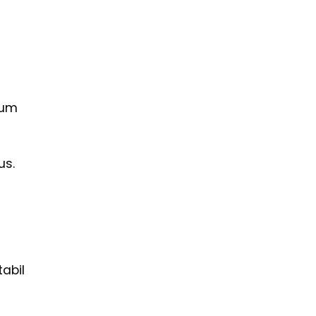
aum
us.
abil