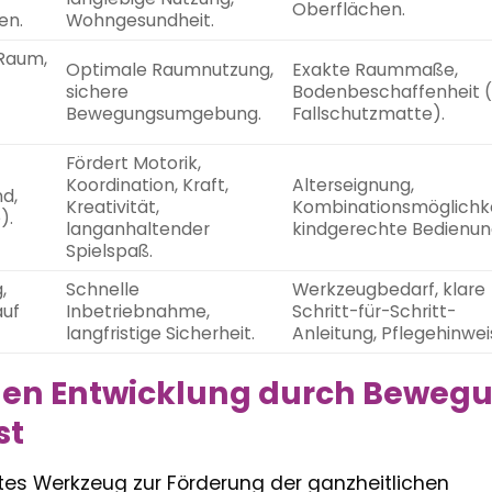
Oberflächen.
en.
Wohngesundheit.
Raum,
Optimale Raumnutzung,
Exakte Raummaße,
sichere
Bodenbeschaffenheit (
Bewegungsumgebung.
Fallschutzmatte).
Fördert Motorik,
Koordination, Kraft,
Alterseignung,
d,
Kreativität,
Kombinationsmöglichke
).
langanhaltender
kindgerechte Bedienun
Spielspaß.
,
Schnelle
Werkzeugbedarf, klare
auf
Inbetriebnahme,
Schritt-für-Schritt-
langfristige Sicherheit.
Anleitung, Pflegehinwei
chen Entwicklung durch Beweg
st
lentes Werkzeug zur Förderung der ganzheitlichen