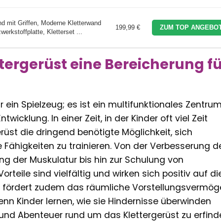
 mit Griffen, Moderne Kletterwand
199,99 €
ZUM TOP ANGEBOT
erkstoffplatte, Kletterset ...
tergerüst eine Bereicherung fü
ur ein Spielzeug; es ist ein multifunktionales Zentrum
icklung. In einer Zeit, in der Kinder oft viel Zeit
erüst die dringend benötigte Möglichkeit, sich
Fähigkeiten zu trainieren. Von der Verbesserung d
ng der Muskulatur bis hin zur Schulung von
rteile sind vielfältig und wirken sich positiv auf di
Es fördert zudem das räumliche Vorstellungsvermö
nn Kinder lernen, wie sie Hindernisse überwinden
e und Abenteuer rund um das Klettergerüst zu erfind