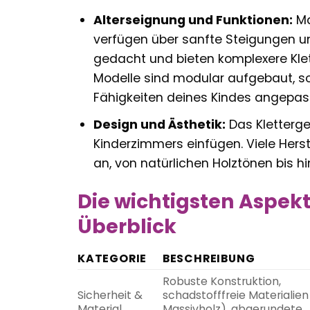
Alterseignung und Funktionen:
Ma
verfügen über sanfte Steigungen und
gedacht und bieten komplexere Klet
Modelle sind modular aufgebaut, s
Fähigkeiten deines Kindes angepas
Design und Ästhetik:
Das Kletterge
Kinderzimmers einfügen. Viele Hers
an, von natürlichen Holztönen bis h
Die wichtigsten Aspekt
Überblick
KATEGORIE
BESCHREIBUNG
Robuste Konstruktion,
Sicherheit &
schadstofffreie Materialien 
Material
Massivholz), abgerundete