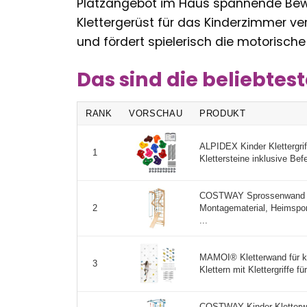
Platzangebot im Haus spannende Bewe
Klettergerüst für das Kinderzimmer ve
und fördert spielerisch die motorisch
Das sind die beliebtes
RANK
VORSCHAU
PRODUKT
ALPIDEX Kinder Klettergrif
1
Klettersteine inklusive Befe
COSTWAY Sprossenwand Ho
Montagematerial, Heimspor
2
...
MAMOI® Kletterwand für ki
3
Klettern mit Klettergriffe fü
COSTWAY Kinder Kletterw