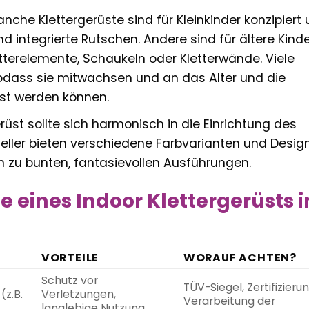
nche Klettergerüste sind für Kleinkinder konzipiert
 integrierte Rutschen. Andere sind für ältere Kind
terelemente, Schaukeln oder Kletterwände. Viele
odass sie mitwachsen und an das Alter und die
st werden können.
rüst sollte sich harmonisch in die Einrichtung des
teller bieten verschiedene Farbvarianten und Desig
in zu bunten, fantasievollen Ausführungen.
e eines Indoor Klettergerüsts 
VORTEILE
WORAUF ACHTEN?
Schutz vor
TÜV-Siegel, Zertifizieru
(z.B.
Verletzungen,
Verarbeitung der
langlebige Nutzung,