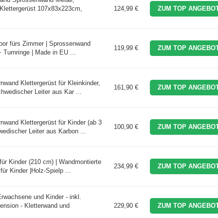
Klettergerüst 107x83x223cm,
124,99 €
ZUM TOP ANGEBOT
oor fürs Zimmer | Sprossenwand
119,99 €
ZUM TOP ANGEBOT
Turnringe | Made in EU ...
nd Klettergerüst für Kleinkinder,
161,90 €
ZUM TOP ANGEBOT
chwedischer Leiter aus Kar ...
and Klettergerüst für Kinder (ab 3
100,90 €
ZUM TOP ANGEBOT
wedischer Leiter aus Karbon ...
ür Kinder (210 cm) | Wandmontierte
234,99 €
ZUM TOP ANGEBOT
 für Kinder |Holz-Spielp ...
rwachsene und Kinder - inkl.
nsion - Kletterwand und
229,90 €
ZUM TOP ANGEBOT