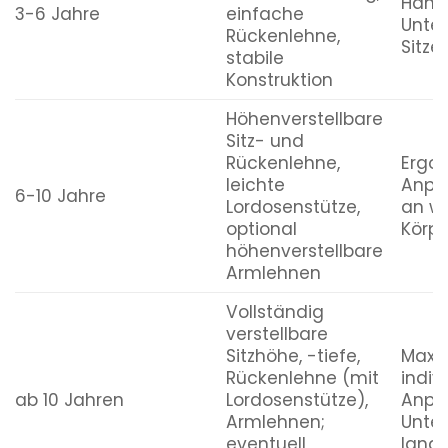
Höhenverstellung,
Hand
3-6 Jahre
einfache
Unte
Rückenlehne,
Sitze
stabile
Konstruktion
Höhenverstellbare
Sitz- und
Rückenlehne,
Ergo
leichte
Anpa
6-10 Jahre
Lordosenstütze,
an w
optional
Körpe
höhenverstellbare
Armlehnen
Vollständig
verstellbare
Sitzhöhe, -tiefe,
Maxi
Rückenlehne (mit
indiv
ab 10 Jahren
Lordosenstütze),
Anpa
Armlehnen;
Unter